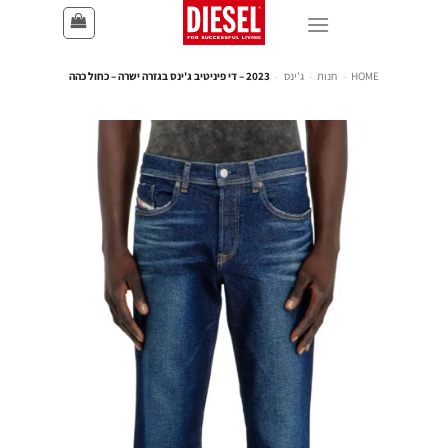
HOME
-
חנות
-
ג'ינס
-
2023 – די פיניטיב ג'ינס בגזרה ישרה – כחול כהה