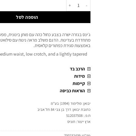
הוספה לסל
ג׳ינס בגזרה ישרה בצבע כחול כהה עם מותן בינונית, מפש
מתחדדת בעדינות. הדגם משלב מראה נינוח עם סילואט מא
באמצעות סגירת כפתורים קלאסית.
medium waist, low crotch, and a lightly tapered
הרכב בד
מידות
קיימות
הוראות כביסה
יבואן: פולימוד (1994) בע"מ
כתובת יבואן: דרך בן צבי 84 תל אביב
ח.פ.: 512037508
ארץ ייצור: תוניס
מק"ט:
700232439