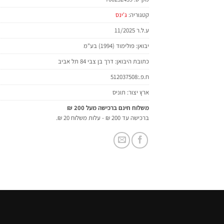
קטגוריה:
ג'ינס
ע.ל.ר 11/2025
יבואן: פולימוד (1994) בע"מ
כתובת היבואן: דרך בן צבי 84 תל אביב
ח.פ.:512037508
ארץ יצור: תוניס
משלוח חינם ברכישה מעל 200 ₪
ברכישה עד 200 ₪ - עלות משלוח 20 ₪.