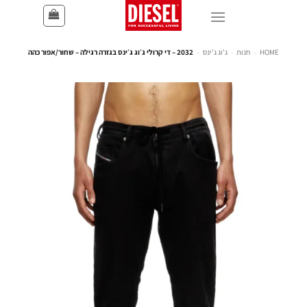
HOME
-
חנות
-
ג'וג ג'ינס
-
2032 – די קרולי ג׳וג ג׳ינס בגזרה רגילה – שחור/אפור כהה