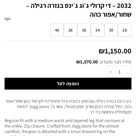
2032 – די קרולי ג׳וג ג׳ינס בגזרה רגילה –
שחור/אפור כהה
נקה
40
38
36
34
30
28
₪
1,150.00
מחיר חבר מועדון:
1,070.00
₪
הוספה לסל
ג׳וג ג׳ינס בגזרה רגילה עם מותן בינונית ורגל מתחדדת לקרסול בגוון שחור/אפור
כהה. כולל סגירת רוכסן ושרוך מותן טונאלי, עשוי בד JoggJeans לנוחות
מקסימלית ותחושת בד רך.
Regular fit with a medium waist and tapered leg that narrows at
the ankle. Zip closure. Crafted from JoggJeans for the utmost
comfort, the jean is detailed with a tonal drawstring on the