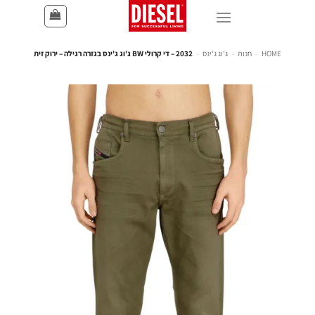
HOME
-
חנות
-
ג'וג ג'ינס
-
2032 – די קרולי BW ג'וג ג'ינס בגזרה רגילה – ירוק זית