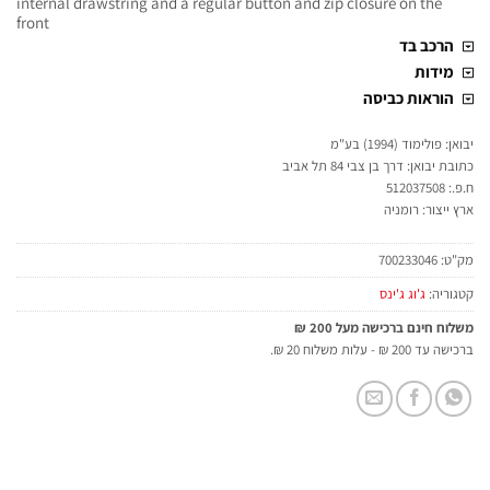
internal drawstring and a regular button and zip closure on the
front
הרכב בד
מידות
הוראות כביסה
יבואן: פולימוד (1994) בע"מ
כתובת יבואן: דרך בן צבי 84 תל אביב
ח.פ.: 512037508
ארץ ייצור: רומניה
מק"ט:
700233046
קטגוריה:
ג'וג ג'ינס
משלוח חינם ברכישה מעל 200 ₪
ברכישה עד 200 ₪ - עלות משלוח 20 ₪.