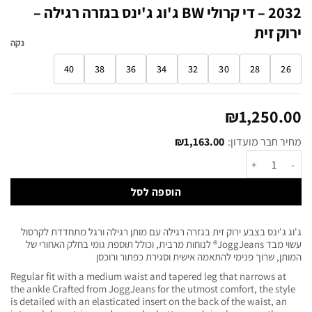
2032 – די קרולי BW ג'וג ג'ינס בגזרה רגילה –
ירוק זית
נקה
40
38
36
34
32
30
28
26
₪
1,250.00
מחיר חבר מועדון:
1,163.00
₪
הוספה לסל
ג'וג ג'ינס בצבע ירוק זית בגזרה רגילה עם מותן רגילה ורגל מתחדדת לקרסול
עשוי מבד JoggJeans® לנוחות מרבית, וכולל תוספת גומי בחלק האחורי של
המותן, שרוך פנימי להתאמה אישית וסגירת כפתור ורוכסן
Regular fit with a medium waist and tapered leg that narrows at
the ankle Crafted from JoggJeans for the utmost comfort, the style
is detailed with an elasticated insert on the back of the waist, an