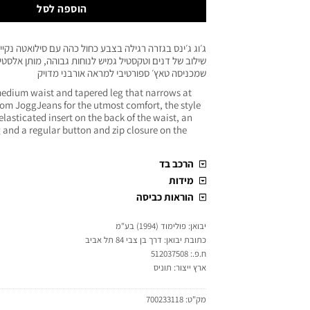
הוספה לסל
ג׳וג ג׳ינס בגזרה רגילה בצבע כחול כהה עם סילואטה נקי
שילוב של דנים וטקסטיל גמיש לנוחות גבוהה, מותן אלסטי
שמכניסה טאץ׳ ספורטיבי למראה אורבני מדויק
 medium waist and tapered leg that narrows at
rom JoggJeans for the utmost comfort, the style
elasticated insert on the back of the waist, an
 and a regular button and zip closure on the
הרכב בד
מידות
הוראות כביסה
יבואן: פולימוד (1994) בע"מ
כתובת יבואן: דרך בן צבי 84 תל אביב
ח.פ.: 512037508
ארץ ייצור: תוניס
מק"ט:
700233118