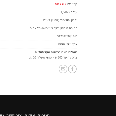
קטגוריה:
ג'וג ג'ינס
ע.ל.ר 11/2025
יבואן: פולימוד (1994) בע"מ
כתובת היבואן: דרך בן צבי 84 תל אביב
ח.פ.:512037508
ארץ יצור: תוניס
משלוח חינם ברכישה מעל 200 ₪
ברכישה עד 200 ₪ - עלות משלוח 20 ₪.
סניפים
אודות
צור קשר
ניו