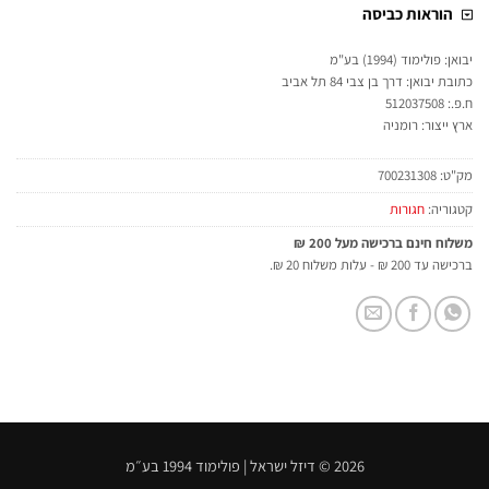
הוראות כביסה
יבואן: פולימוד (1994) בע"מ
כתובת יבואן: דרך בן צבי 84 תל אביב
ח.פ.: 512037508
ארץ ייצור: רומניה
מק"ט:
700231308
קטגוריה:
חגורות
משלוח חינם ברכישה מעל 200 ₪
ברכישה עד 200 ₪ - עלות משלוח 20 ₪.
2026 © דיזל ישראל | פולימוד 1994 בע״מ