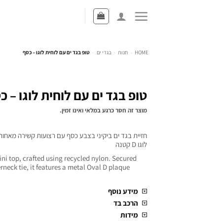
HOME
-
חנות
-
בגדי ים
-
טופ בגד ים עם לוחית לוגו – כסף
טופ בגד ים עם לוחית לוגו – כ
מוצר זה חסר כרגע במלאי ואינו זמין.
חזיית בגד ים ביקיני בצבע כסף עם רצועות קשירה מאחורי
לוגו D קטנה
kini top, crafted using recycled nylon. Secured
rneck tie, it features a metal Oval D plaque
מידע נוסף
הרכב בד
מידות