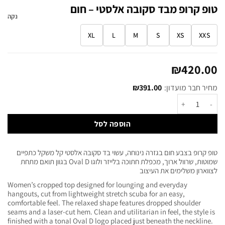
טופ קרופ מבד סקובה אלסטי – חום
נקה
XL
L
M
S
XS
XXS
₪
420.00
מחיר חבר מועדון:
391.00
₪
הוספה לסל
טופ קרופ בצבע חום בגזרה נינוחה, עשוי בד סקובה אלסטי קל משקל כתפיים
שמוטות, שרוול ארוך, מכפלת חתוכה בלייזר ולוגו Oval D בגוון תואם מתחת
לצווארון משלימים את העיצוב
Women’s cropped top designed for lounging and everyday
hangouts, cut from lightweight stretch scuba for an easy,
comfortable feel. The relaxed shape features dropped shoulder
seams and a laser-cut hem. Clean and utilitarian in feel, the style is
finished with a tonal Oval D logo placed just beneath the neckline.