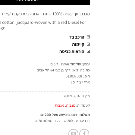
מגבת חוף עשויה 100% כותנה, ארוגה בטכניקת ג'קארד עם לוגו אדום גדול
e cotton, jacquard-woven with a red Diesel For
ogo.
הרכב בד
קיימות
הוראות כביסה
יבואן: פולימוד (1994) בע"מ
כתובת יבואן: דרך בן צבי 84 תל אביב
ח.פ.: 512037508
ארץ ייצור: סין
מק"ט:
700218816
קטגוריות:
מגבות
,
מגבות
משלוח חינם ברכישה מעל 200 ₪
ברכישה עד 200 ₪ - עלות משלוח 20 ₪.