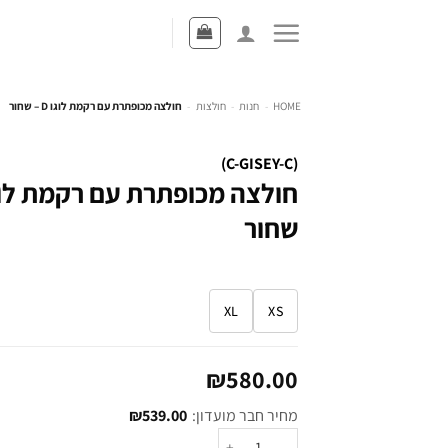
HOME
-
חנות
-
חולצות
-
חולצה מכופתרת עם רקמת לוגו D – שחור
(C-GISEY-C)
שחור
XL
XS
₪
580.00
מחיר חבר מועדון:
539.00
₪