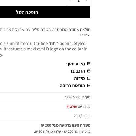
הוספה לסל
הצווארון
shirt cut to a slim fit from ultra-fine
 it features a maxi oval D logo on the collar in
y.
מידע נוסף
הרכב בד
מידות
הוראות כביסה
מק"ט:
700205396
קטגוריה:
חולצות
ע.ל.ר /20-1
משלוח חינם ברכישה מעל 200 ₪
ברכישה עד 200 ₪ - עלות משלוח 20 ₪.