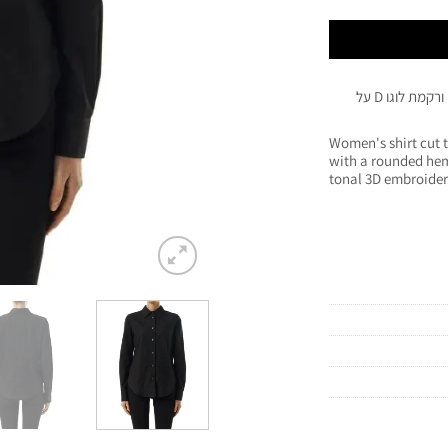
חולצה שחורה מכופתרת בגזרת סלים עם שרוולים ארוכים ורקמת לוגו D על
Women's  כותנה poplin. Styled
with a rounded hem,
tonal 3D embroider