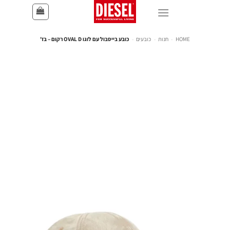
HOME
-
חנות
-
כובעים
-
כובע בייסבול עם לוגו OVAL D רקום – בז'