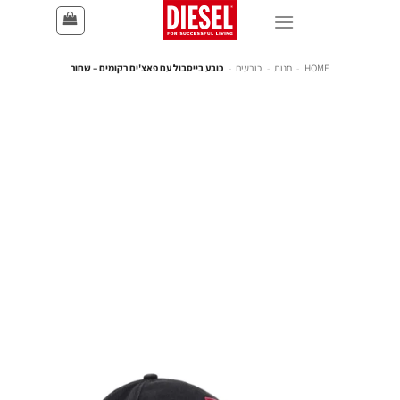
HOME
-
חנות
-
כובעים
-
כובע בייסבול עם פאצ'ים רקומים – שחור