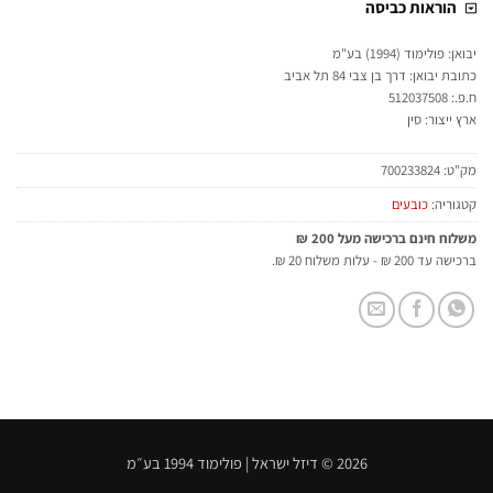
הוראות כביסה
יבואן: פולימוד (1994) בע"מ
כתובת יבואן: דרך בן צבי 84 תל אביב
ח.פ.: 512037508
ארץ ייצור: סין
מק"ט:
700233824
קטגוריה:
כובעים
משלוח חינם ברכישה מעל 200 ₪
ברכישה עד 200 ₪ - עלות משלוח 20 ₪.
2026 © דיזל ישראל | פולימוד 1994 בע״מ