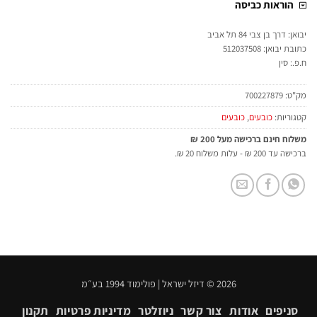
הוראות כביסה
יבואן: דרך בן צבי 84 תל אביב
כתובת יבואן: 512037508
ח.פ.: סין
מק"ט:
700227879
קטגוריות:
כובעים
,
כובעים
משלוח חינם ברכישה מעל 200 ₪
ברכישה עד 200 ₪ - עלות משלוח 20 ₪.
2026 © דיזל ישראל | פולימוד 1994 בע״מ
סניפים
אודות
צור קשר
ניוזלטר
מדיניות פרטיות
תקנון