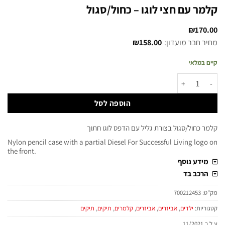
קלמר עם חצי לוגו – כחול/סגול
₪
170.00
מחיר חבר מועדון:
158.00
₪
קיים במלאי
הוספה לסל
קלמר כחול/סגול בצורת גליל עם הדפס לוגו חתוך
Nylon pencil case with a partial Diesel For Successful Living logo on
the front.
מידע נוסף
הרכב בד
מק"ט:
700212453
קטגוריות:
ילדים
,
אביזרים
,
אביזרים
,
קלמרים
,
תיקים
,
תיקים
ע.ל.ר 11/2021