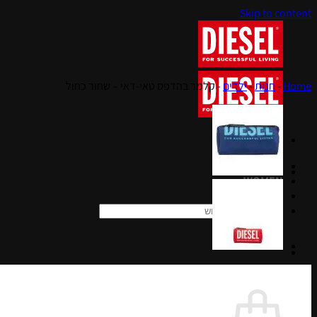
Skip to content
Home
-
חנות
-
ילדים
-
קלמר בהדפס טאי-דאי – שחור כחול
MEN
WOMEN
KIDS
חיפוש עבור:
סל קניות