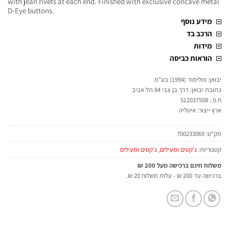
with jean rivets at each end. Finished with exclusive concave metal
D-Eye buttons.
מידע נוסף
הרכב בד
מידות
הוראות כביסה
יבואן: פולימוד (1994) בע"מ
כתובת יבואן: דרך בן צבי 84 תל אביב
ח.פ.: 512037508
ארץ ייצור: איטליה
מק"ט:
700233069
קטגוריות:
ג'קטים ומעילים
,
ג'קטים ומעילים
משלוח חינם ברכישה מעל 200 ₪
ברכישה עד 200 ₪ - עלות משלוח 20 ₪.