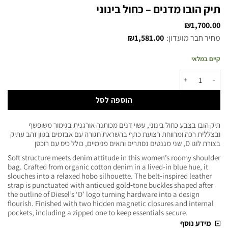
תיק הובו מדנים – כחול בינוני
₪
1,700.00
מחיר חבר מועדון:
1,581.00
₪
קיים במלאי
הוספה לסל
תיק הובו בצבע כחול בינוני, עשוי דנים מכותנה אורגנית בגימור משופשף
ובצללית רכה ומרווחת רצועת כתף בהשראת חגורה עם אבזמים בגוון זהב עתיק
בצורת לוגו D, שני מגנטים נסתרים ותאים פנימיים, כולל כיס עם רוכסן
Soft structure meets denim attitude in this women’s roomy shoulder
bag. Crafted from organic cotton denim in a lived‑in blue hue, it
slouches into a relaxed hobo silhouette. The belt‑inspired leather
strap is punctuated with antiqued gold‑tone buckles shaped after
the outline of Diesel’s ‘D’ logo turning hardware into a design
flourish. Finished with two hidden magnetic closures and internal
pockets, including a zipped one to keep essentials secure.
מידע נוסף