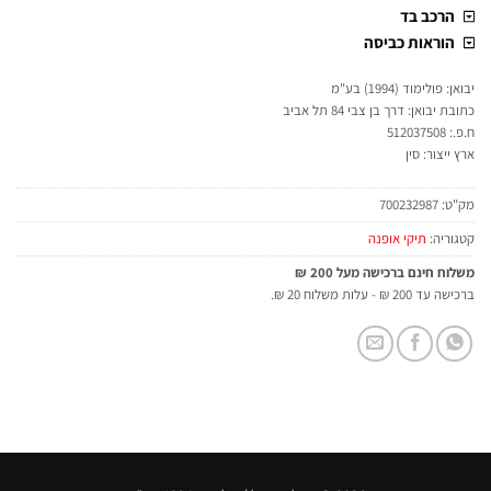
הרכב בד
הוראות כביסה
יבואן: פולימוד (1994) בע"מ
כתובת יבואן: דרך בן צבי 84 תל אביב
ח.פ.: 512037508
ארץ ייצור: סין
מק"ט:
700232987
קטגוריה:
תיקי אופנה
משלוח חינם ברכישה מעל 200 ₪
ברכישה עד 200 ₪ - עלות משלוח 20 ₪.