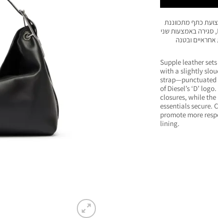
רצועת כתף מתכווננת
בהשראת חגורה עם אבזמי מתכת מלוטשים בצורת לוגו D, סגירה באמצעות שני
 אחראיים ובטנה
Supple leather sets
with a slightly slo
strap—punctuated w
of Diesel’s ‘D’ log
closures, while the
essentials secure. 
promote more respo
lining.