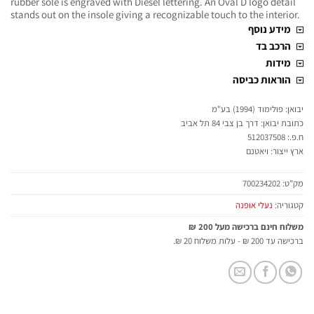
rubber sole is engraved with Diesel lettering. An Oval D logo detail
stands out on the insole giving a recognizable touch to the interior.
מידע נוסף
הרכב בד
מידות
הוראות כביסה
יבואן: פולימוד (1994) בע"מ
כתובת יבואן: דרך בן צבי 84 תל אביב
ח.פ.: 512037508
ארץ ייצור: ויאטנם
מק"ט:
700234202
קטגוריה:
נעלי אופנה
משלוח חינם ברכישה מעל 200 ₪
ברכישה עד 200 ₪ - עלות משלוח 20 ₪.