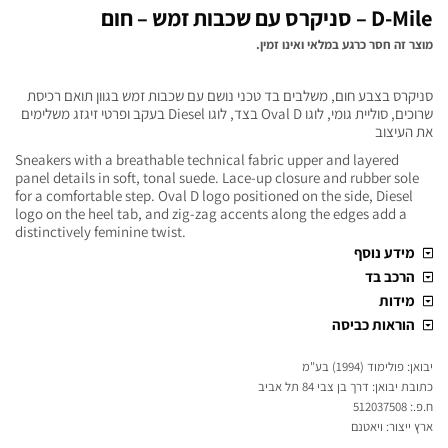
D-Mile – סניקרס עם שכבות זמש – חום
מוצר זה חסר כרגע במלאי ואינו זמין.
סניקרס בצבע חום, משלבים בד טכני נושם עם שכבות זמש בגוון תואם רכיסת
שרוכים, סוליית גומי, לוגו Oval D בצד, לוגו Diesel בעקב ופרטי זיגזג משלימים
את העיצוב
Sneakers with a breathable technical fabric upper and layered
panel details in soft, tonal suede. Lace-up closure and rubber sole
for a comfortable step. Oval D logo positioned on the side, Diesel
logo on the heel tab, and zig-zag accents along the edges add a
distinctively feminine twist.
מידע נוסף
הרכב בד
מידות
הוראות כביסה
יבואן: פולימוד (1994) בע"מ
כתובת יבואן: דרך בן צבי 84 תל אביב
ח.פ.: 512037508
ארץ ייצור: ויאטנם