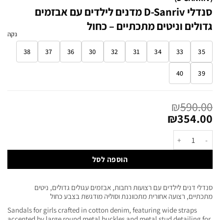
סנדלי D-Sanriv מדנים לילדים עם אבזמים
גדולים וניטים מתכתיים – כחול
נקה
38
37
36
30
32
31
34
33
35
40
39
₪
590.00
₪
354.00
הוספה לסל
סנדלי דנים לילדים עם רצועות רחבות, אבזמים עגולים גדולים, ניטים
מתכתיים, רצועה אחורית מתכווננת וסוליה מודגשת בצבע כחול
Sandals for girls crafted in cotton denim, featuring wide straps
accented by large round metal buckles and metal stud detailing for