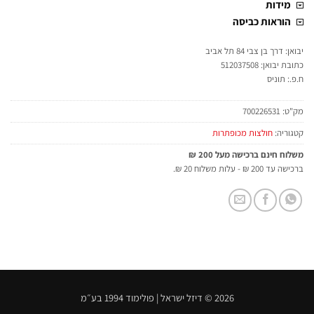
מידות
הוראות כביסה
יבואן: דרך בן צבי 84 תל אביב
כתובת יבואן: 512037508
ח.פ.: תוניס
מק"ט:
700226531
קטגוריה:
חולצות מכופתרות
משלוח חינם ברכישה מעל 200 ₪
ברכישה עד 200 ₪ - עלות משלוח 20 ₪.
2026 © דיזל ישראל | פולימוד 1994 בע״מ