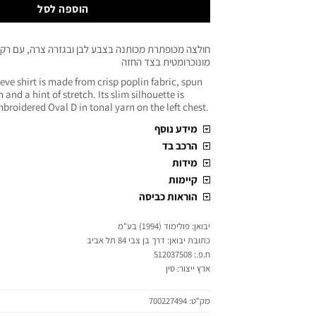
הוספה לסל
מונוכרומטית בצד החזה
eve shirt is made from crisp poplin fabric, spun
and a hint of stretch. Its slim silhouette is
roidered Oval D in tonal yarn on the left chest.
מידע נוסף
הרכב בד
מידות
קיימות
הוראות כביסה
יבואן: פולימוד (1994) בע"מ
כתובת יבואן: דרך בן צבי 84 תל אביב
ח.פ.: 512037508
ארץ ייצור: סין
מק"ט:
700227494