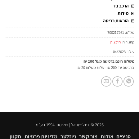
הרכב בד
מידות
הוראות כביסה
מק"ט:
700217261
קטגוריה:
חולצות
ע.ל.ר 04/2023
משלוח חינם ברכישה מעל 200 ₪
ברכישה עד 200 ₪ - עלות משלוח 20 ₪.
2026 © דיזל ישראל | פולימוד 1994 בע״מ
סניפים
אודות
צור קשר
ניוזלטר
מדיניות פרטיות
תקנון