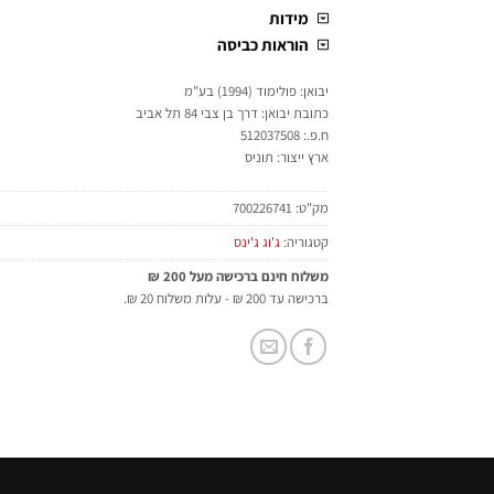
מידות
הוראות כביסה
יבואן: פולימוד (1994) בע"מ
כתובת יבואן: דרך בן צבי 84 תל אביב
ח.פ.: 512037508
ארץ ייצור: תוניס
מק"ט:
700226741
קטגוריה:
ג'וג ג'ינס
משלוח חינם ברכישה מעל 200 ₪
ברכישה עד 200 ₪ - עלות משלוח 20 ₪.