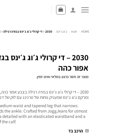
HOME
-
חנות
-
ג'וג ג'ינס
-
2030 – די קרולי ג׳וג ג׳ינס בגזרה רגילה – אפור כהה
2030 – די קרולי ג׳וג ג׳ינס 
אפור כהה
מוצר זה חסר כרגע במלאי ואינו זמין.
2030 – די קרולי ג׳וג ג׳ינס בגזרה רגילה בצבע אפור כה
ומרקם ג׳וג ג׳ינס שמעניק נוחות של טרנינג עם לוק של דנ
 medium waist and tapered leg that narrows
ds the ankle. Crafted from JoggJeans for utmost
 is detailed with an elasticated waistband and a
 the calf.
הרכב בד