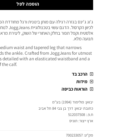
הוספה לסל
ג'וג ג'ינס בגזרה רגילה עם מותן בינונית ורגל מחודדת
לכיוון הקרסול. 
אלסטית וקפל תפור בחלק האחורי של השוק, ליצירת מראה
תנועה מלא.
 medium waist and tapered leg that narrows
ds the ankle. Crafted from JoggJeans for utmost
 is detailed with an elasticated waistband and a
 the calf.
הרכב בד
מידות
הוראות כביסה
יבואן: פולימוד (1994) בע"מ
כתובת יבואן: דרך בן צבי 84 תל אביב
ח.פ.: 512037508
ארץ ייצור: תוניס
מק"ט:
700233057