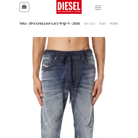
HOME
-
חנות
-
ג'וג ג'ינס
-
2030 – די קרולי ג'וג ג'ינס בגזרה רגילה – כחול