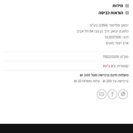
מידות
הוראות כביסה
יבואן: פולימוד (1994) בע"מ
כתובת יבואן: דרך בן צבי 84 תל אביב
ח.פ.: 512037508
ארץ ייצור: תוניס
מק"ט:
700233109
קטגוריה:
ג'וג ג'ינס
משלוח חינם ברכישה מעל 200 ₪
ברכישה עד 200 ₪ - עלות משלוח 20 ₪.