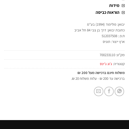
מידות
הוראות כביסה
יבואן: פולימוד (1994) בע"מ
כתובת יבואן: דרך בן צבי 84 תל אביב
ח.פ.: 512037508
ארץ ייצור: תוניס
מק"ט:
700233110
קטגוריה:
ג'וג ג'ינס
משלוח חינם ברכישה מעל 200 ₪
ברכישה עד 200 ₪ - עלות משלוח 20 ₪.