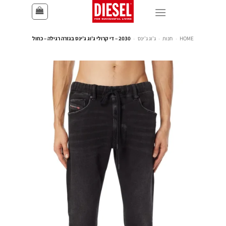
HOME
-
חנות
-
ג'וג ג'ינס
-
2030 – די קרולי ג'וג ג'ינס בגזרה רגילה – כחול