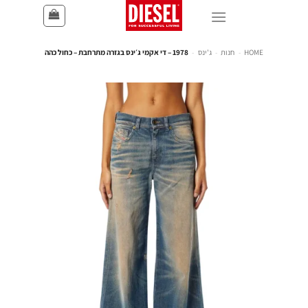
HOME
-
חנות
-
ג'ינס
-
1978 – די אקמי ג׳ינס בגזרה מתרחבת – כחול כהה