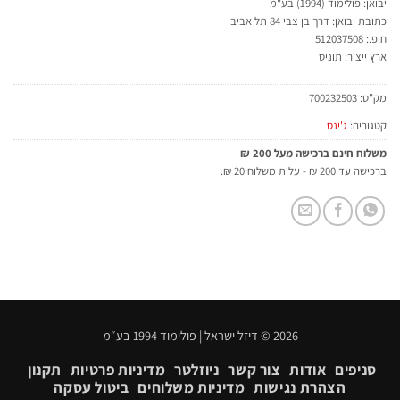
יבואן: פולימוד (1994) בע"מ
כתובת יבואן: דרך בן צבי 84 תל אביב
ח.פ.: 512037508
ארץ ייצור: תוניס
מק"ט:
700232503
קטגוריה:
ג'ינס
משלוח חינם ברכישה מעל 200 ₪
ברכישה עד 200 ₪ - עלות משלוח 20 ₪.
2026 © דיזל ישראל | פולימוד 1994 בע״מ
סניפים
אודות
צור קשר
ניוזלטר
מדיניות פרטיות
תקנון
הצהרת נגישות
מדיניות משלוחים
ביטול עסקה