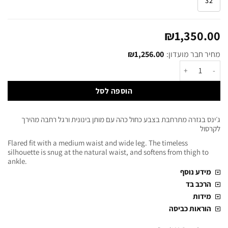
32
₪
1,350.00
מחיר חבר מועדון:
1,256.00
₪
הוספה לסל
ג׳ינס בגזרה מתרחבת בצבע כחול כהה עם מותן בינונית ורגל רחבה מהירך
לקרסול
Flared fit with a medium waist and wide leg. The timeless
silhouette is snug at the natural waist, and softens from thigh to
ankle.
מידע נוסף
הרכב בד
מידות
הוראות כביסה