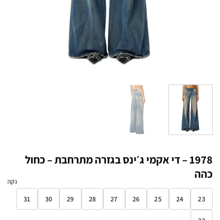
1978 – די אקמי ג׳ינס בגזרה מתרחבת – כחול
כהה
נקה
31
30
29
28
27
26
25
24
23