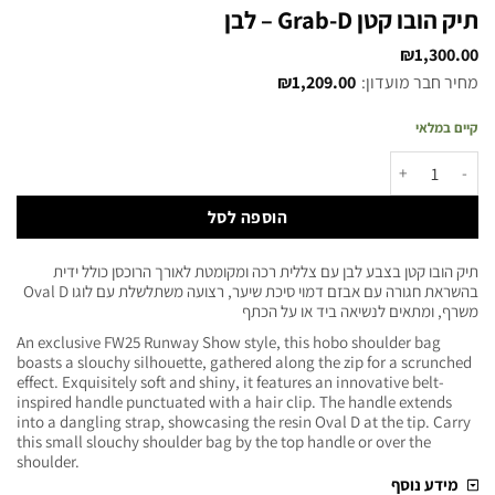
תיק הובו קטן Grab-D – לבן
₪
1,300.00
מחיר חבר מועדון:
1,209.00
₪
קיים במלאי
הוספה לסל
תיק הובו קטן בצבע לבן עם צללית רכה ומקומטת לאורך הרוכסן כולל ידית
בהשראת חגורה עם אבזם דמוי סיכת שיער, רצועה משתלשלת עם לוגו Oval D
משרף, ומתאים לנשיאה ביד או על הכתף
An exclusive FW25 Runway Show style, this hobo shoulder bag
boasts a slouchy silhouette, gathered along the zip for a scrunched
effect. Exquisitely soft and shiny, it features an innovative belt-
inspired handle punctuated with a hair clip. The handle extends
into a dangling strap, showcasing the resin Oval D at the tip. Carry
this small slouchy shoulder bag by the top handle or over the
shoulder.
מידע נוסף