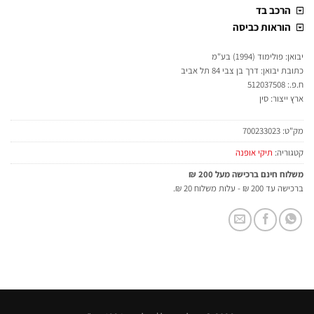
הרכב בד
הוראות כביסה
יבואן: פולימוד (1994) בע"מ
כתובת יבואן: דרך בן צבי 84 תל אביב
ח.פ.: 512037508
ארץ ייצור: סין
מק"ט:
700233023
קטגוריה:
תיקי אופנה
משלוח חינם ברכישה מעל 200 ₪
ברכישה עד 200 ₪ - עלות משלוח 20 ₪.