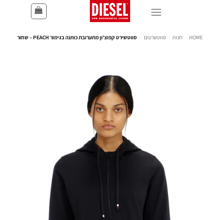
HOME
-
חנות
-
סווטשרטים
-
סווטשירט קפוצ'ון מתערובת כותנה בגימור PEACH – שחור