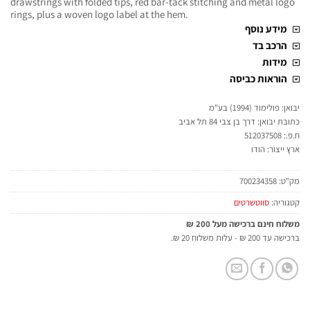
drawstrings with folded tips, red bar-tack stitching and metal logo
rings, plus a woven logo label at the hem.
מידע נוסף
הרכב בד
מידות
הוראות כביסה
יבואן: פולימוד (1994) בע"מ
כתובת יבואן: דרך בן צבי 84 תל אביב
ח.פ.: 512037508
ארץ ייצור: הודו
מק"ט:
700234358
קטגוריה:
סווטשרטים
משלוח חינם ברכישה מעל 200 ₪
ברכישה עד 200 ₪ - עלות משלוח 20 ₪.