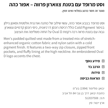
וסט מרופד עם בטנת צווארון פרווה – אפור כהה
מוצר זה חסר כרגע במלאי ואינו זמין.
וסט מרופד בצבע אפור כהה, עשוי שילוב של כותנה אורגנית אלסטית וסאטן ניילון
בגימור Cold Pigment כולל רכיסת רוכסן דו־כיוונית, כיסי רוכסן קדמיים וצווארון
גבוה עם בטנת פרווה רכה רקמת Oval D על החזה משלימה את העיצוב
Men's padded quilted vest made from a treated mix of stretch-
enhanced organic cotton fabric and nylon satin with a cold
pigment finish. It features a two-way zip closure, zipped front
pockets, and fluffy lining at the high neckline. An embroidered Oval
D logo accents the chest.
מידע נוסף
הרכב בד
מידות
הוראות כביסה
יבואן: פולימוד (1994) בע"מ
כתובת יבואן: דרך בן צבי 84 תל אביב
ח.פ.: 512037508
ארץ ייצור: סין