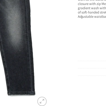
closure with zip M
gradient wash wit
of soft-handed stre
Adjustable waistba