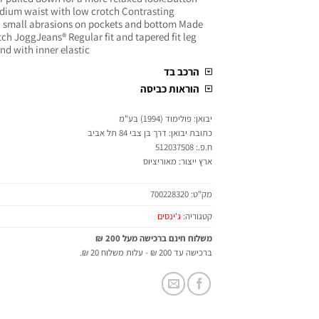
edium waist with low crotch Contrasting
h small abrasions on pockets and bottom Made
tch JoggJeans® Regular fit and tapered fit leg
nd with inner elastic
הרכב בד
הוראות כביסה
יבואן: פולימוד (1994) בע"מ
כתובת יבואן: דרך בן צבי 84 תל אביב
ח.פ.: 512037508
ארץ ייצור: מאוריציוס
מק"ט:
700228320
קטגוריה:
ג'ינסים
משלוח חינם ברכישה מעל 200 ₪
ברכישה עד 200 ₪ - עלות משלוח 20 ₪.