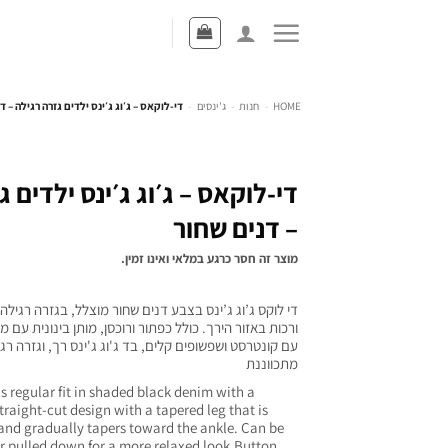
HOME
-
חנות
-
ג'ינסים
-
די-לוקאס – ג׳וג ג׳ינס ילדים גזרה רגילה – ד
די-לוקאס – ג׳וג ג׳ינס ילדים ג
– דנים שחור
מוצר זה חסר כרגע במלאי ואינו זמין.
די לוקס ג’וג ג’ינס בצבע דנים שחור מוצלל, בגזרה רגי
ורכות באזור הירך. כולל כפתור ורוכסן, מותן בינונית עם
עם קונטרסט ושפשופים קלים, בד ג'וג ג'ינס רך, וגזרה ר
מתכווננת
 regular fit in shaded black denim with a
straight-cut design with a tapered leg that is
 and gradually tapers toward the ankle. Can be
or pulled down for a more relaxed look.Button