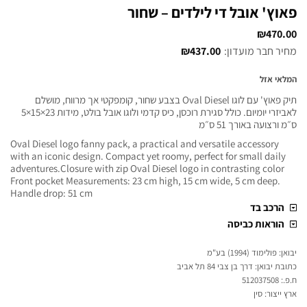
פאוץ' אובל די לילדים – שחור
₪
470.00
מחיר חבר מועדון:
437.00
₪
המלאי אזל
תיק פאוץ' עם לוגו Oval Diesel בצבע שחור, קומפקטי אך מרווח, מושלם
לאביזרי יומיום. כולל סגירת רוכסן, כיס קדמי ולוגו אובל בולט, מידות 23×15×5
ס״מ ורצועה באורך 51 ס״מ
Oval Diesel logo fanny pack, a practical and versatile accessory
with an iconic design. Compact yet roomy, perfect for small daily
adventures.Closure with zip Oval Diesel logo in contrasting color
Front pocket Measurements: 23 cm high, 15 cm wide, 5 cm deep.
Handle drop: 51 cm
הרכב בד
הוראות כביסה
יבואן: פולימוד (1994) בע"מ
כתובת יבואן: דרך בן צבי 84 תל אביב
ח.פ.: 512037508
ארץ ייצור: סין