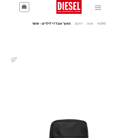
HOME
-
חנות
-
תיקים
-
פאוץ' אובל די לילדים – שחור