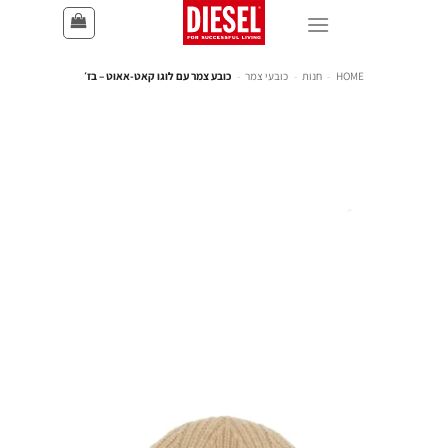
HOME
-
חנות
-
כובעי צמר
-
כובע צמר עם לוגו קאט-אאוט – בז׳