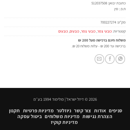
כתובת יבואן: 512037508
ח.פ.: סין
מק"ט:
700227274
קטגוריות:
כובעי צמר
,
כובעי צמר
,
כובעים
,
כובעים
משלוח חינם ברכישה מעל 200 ₪
ברכישה עד 200 ₪ - עלות משלוח 20 ₪.
2026 © דיזל ישראל | פולימוד 1994 בע״מ
סניפים
אודות
צור קשר
ניוזלטר
מדיניות פרטיות
תקנון
הצהרת נגישות
מדיניות משלוחים
ביטול עסקה
מדיניות קוקיז