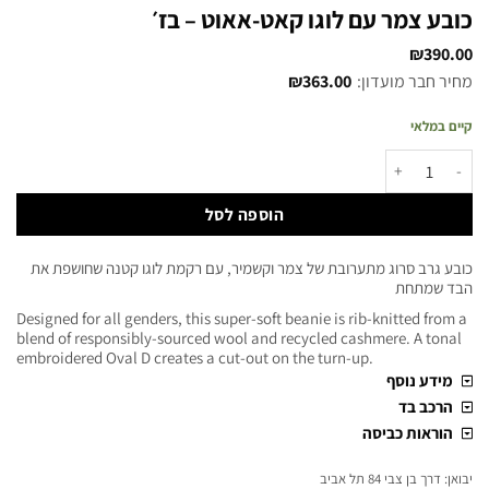
כובע צמר עם לוגו קאט-אאוט – בז׳
₪
390.00
מחיר חבר מועדון:
363.00
₪
קיים במלאי
הוספה לסל
כובע גרב סרוג מתערובת של צמר וקשמיר, עם רקמת לוגו קטנה שחושפת את
הבד שמתחת
Designed for all genders, this super-soft beanie is rib-knitted from a
blend of responsibly-sourced wool and recycled cashmere. A tonal
embroidered Oval D creates a cut-out on the turn-up.
מידע נוסף
הרכב בד
הוראות כביסה
יבואן: דרך בן צבי 84 תל אביב