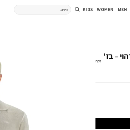
KIDS
WOMEN
MEN
י – בז'
נקה