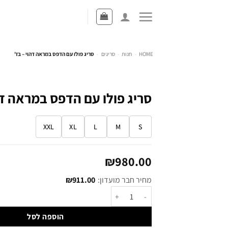
HOME
-
חנות
-
סריגים
-
סריג פולו עם הדפס במראה דהוי – בז'
סריג פולו עם הדפס במראה דהו
XXL
XL
L
M
S
₪
980.00
מחיר חבר מועדון:
911.00
₪
הוספה לסל