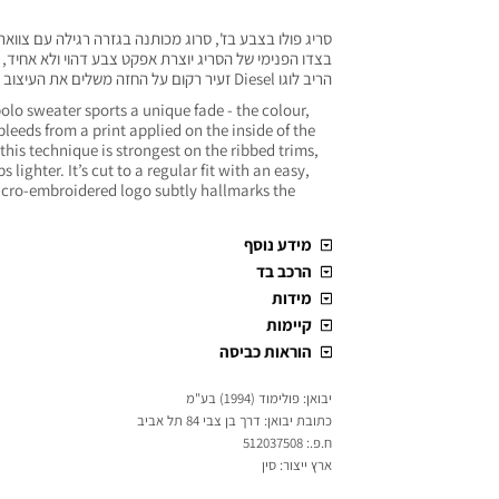
סריג פולו בצבע בז', סרוג מכותנה בגזרה רגילה עם צוואר
בצדו הפנימי של הסריג יוצרת אפקט צבע דהוי ולא אחיד, 
הריב לוגו Diesel זעיר רקום על החזה משלים את העיצוב
olo sweater sports a unique fade - the colour,
leeds from a print applied on the inside of the
 this technique is strongest on the ribbed trims,
 lighter. It’s cut to a regular fit with an easy,
icro-embroidered logo subtly hallmarks the
מידע נוסף
הרכב בד
מידות
קיימות
הוראות כביסה
יבואן: פולימוד (1994) בע"מ
כתובת יבואן: דרך בן צבי 84 תל אביב
ח.פ.: 512037508
ארץ ייצור: סין