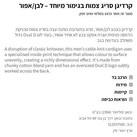
קרדיגן סריג צמות בגימור מיוחד – לבן/אפור
מוצר זה חסר כרגע במלאי ואינו זמין.
קרדיגן בצבע לבן/אפור, סרוג בתערובת כותנה עבה בסריג צמות טכניקת
הדפסה פנימית יוצרת אפקט צבע לא אחיד ועשיר, בעוד לוגו Oval D גדול
משתלב בעדינות בגב
A disruption of classic knitwear, this men’s cable-knit cardigan uses
a specialised inside-print technique that allows colour to surface
unevenly, creating a richly dimensional effect. It's made from
chunky cotton-blend yarn and has an oversized Oval D logo subtly
worked across the back.
הרכב בד
מידות
קיימות
הוראות כביסה
יבואן: פולימוד (1994) בע"מ
כתובת יבואן: דרך בן צבי 84 תל אביב
ח.פ.: 512037508
ארץ ייצור: סין