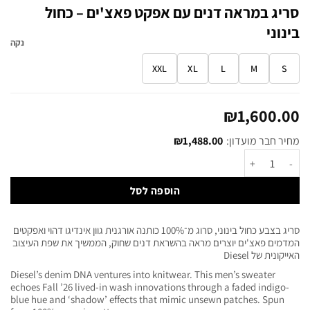
סריג במראה דנים עם אפקט פאצ'ים – כחול
בינוני
נקה
XXL
XL
L
M
S
₪
1,600.00
מחיר חבר מועדון:
1,488.00
₪
הוספה לסל
סריג בצבע כחול בינוני, סרוג מ־100% כותנה אורגנית גוון אינדיגו דהוי ואפקטים
המדמים פאצ'ים יוצרים מראה בהשראת דנים שחוק, הממשיך את שפת העיצוב
האייקונית של Diesel
Diesel’s denim DNA ventures into knitwear. This men’s sweater
echoes Fall ’26 lived-in wash innovations through a faded indigo-
blue hue and ‘shadow’ effects that mimic unsewn patches. Spun