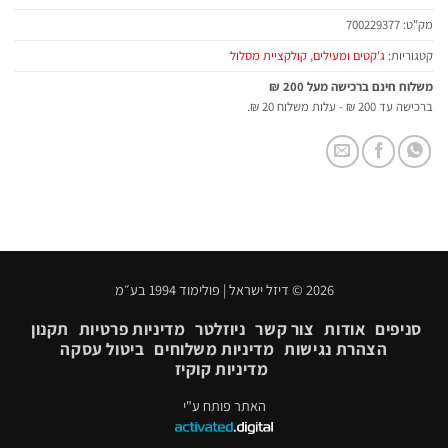
מק"ט:
700229377
קטגוריות:
ג'קטים ומעילים
,
קולקציית מסלול
משלוח חינם ברכישה מעל 200 ₪
ברכישה עד 200 ₪ - עלות משלוח 20 ₪.
2026 © דיזל ישראל | פולימוד 1994 בע״מ
סניפים
אודות
צור קשר
ניוזלטר
מדיניות פרטיות
תקנון
הצהרת נגישות
מדיניות משלוחים
ביטול עסקה
מדיניות קוקיז
האתר פותח ע"י