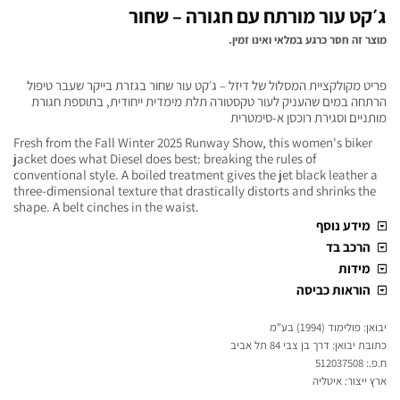
ג׳קט עור מורתח עם חגורה – שחור
מוצר זה חסר כרגע במלאי ואינו זמין.
פריט מקולקציית המסלול של דיזל – ג׳קט עור שחור בגזרת בייקר שעבר טיפול
הרתחה במים שהעניק לעור טקסטורה תלת מימדית ייחודית, בתוספת חגורת
מותניים וסגירת רוכסן א-סימטרית
Fresh from the Fall Winter 2025 Runway Show, this women's biker
jacket does what Diesel does best: breaking the rules of
conventional style. A boiled treatment gives the jet black leather a
three-dimensional texture that drastically distorts and shrinks the
shape. A belt cinches in the waist.
מידע נוסף
הרכב בד
מידות
הוראות כביסה
יבואן: פולימוד (1994) בע"מ
כתובת יבואן: דרך בן צבי 84 תל אביב
ח.פ.: 512037508
ארץ ייצור: איטליה