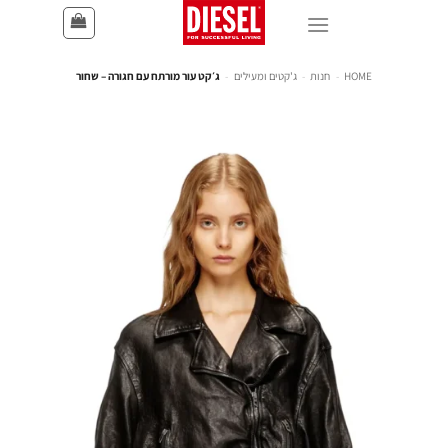
HOME
-
חנות
-
ג'קטים ומעילים
-
ג׳קט עור מורתח עם חגורה – שחור