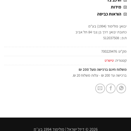
מידות
הוראות כביסה
יבואן: פולימוד (1994) בע"מ
כתובת יבואן: דרך בן צבי 84 תל אביב
ח.פ.: 512037508
מק"ט:
700229476
קטגוריה:
טישרט
משלוח חינם ברכישה מעל 200 ₪
ברכישה עד 200 ₪ - עלות משלוח 20 ₪.
2026 © דיזל ישראל | פולימוד 1994 בע״מ