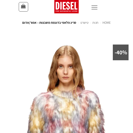
HOME
-
חנות
-
טישרט
-
סריג פלאפי בדוגמת משבצות – אפור/אדום
40%-