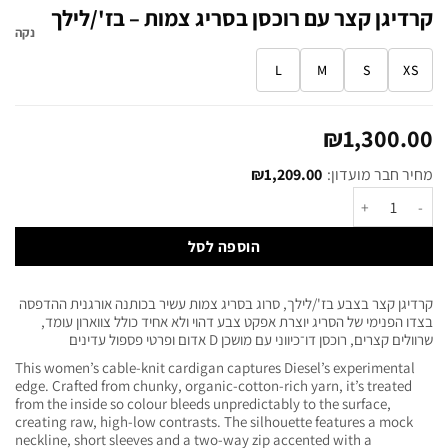
קרדיגן קצר עם רוכסן בסריג צמות – בז'/לילך
נקה
L
M
S
XS
₪
1,300.00
מחיר חבר מועדון:
1,209.00
₪
הוספה לסל
קרדיגן קצר בצבע בז'/לילך, סרוג בסריג צמות עשיר בכותנה אורגנית ההדפסה
בצדו הפנימי של הסריג יוצרת אפקט צבע דהוי ולא אחיד כולל צווארון עומד,
שרוולים קצרים, רוכסן דו־כיווני עם מושכן D אדום ופרטי פספול עדינים
This women’s cable-knit cardigan captures Diesel’s experimental
edge. Crafted from chunky, organic-cotton-rich yarn, it’s treated
from the inside so colour bleeds unpredictably to the surface,
creating raw, high-low contrasts. The silhouette features a mock
neckline, short sleeves and a two-way zip accented with a