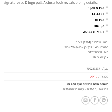
signature red D logo pull. A closer look reveals piping details.
מידע נוסף
הרכב בד
מידות
קיימות
הוראות כביסה
יבואן: פולימוד (1994) בע"מ
כתובת יבואן: דרך בן צבי 84 תל אביב
ח.פ.: 512037508
ארץ ייצור: סין
מק"ט:
700233537
קטגוריה:
סריגים
משלוח חינם ברכישה מעל 200 ₪
ברכישה עד 200 ₪ - עלות משלוח 20 ₪.