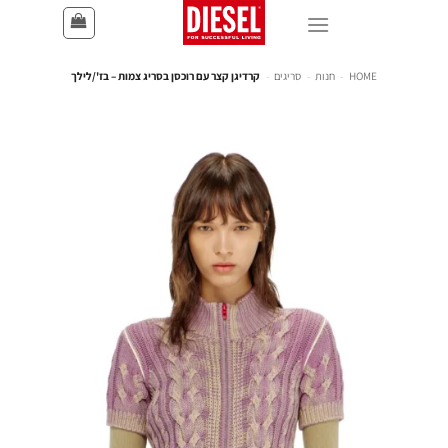
HOME
-
חנות
-
סריגים
-
קרדיגן קצר עם רוכסן בסריג צמות – בז'/לילך