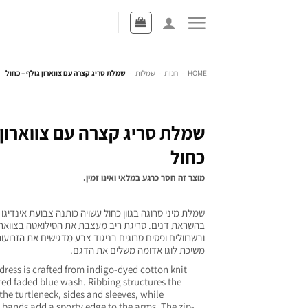
HOME
-
חנות
-
שמלות
-
שמלת סריג קצרה עם צווארון גולף – כחול
שמלת סריג קצרה עם צווארון 
כחול
מוצר זה חסר כרגע במלאי ואינו זמין.
שמלת מיני סרוגה בגוון כחול עשויה כותנה צבועת אינדיגו
בהשראת דנים. סריגת ריב מעצבת את הסילואטה בצווארו
ובשרוולים ופסים סרוגים בניגוד צבע מדגישים את הזרועות
משיכת לוגו אדומה משלים את הדגם.
ress is crafted from indigo-dyed cotton knit
red faded blue wash. Ribbing structures the
the turtleneck, sides and sleeves, while
 bands add a sporty edge to the arms. The zip-