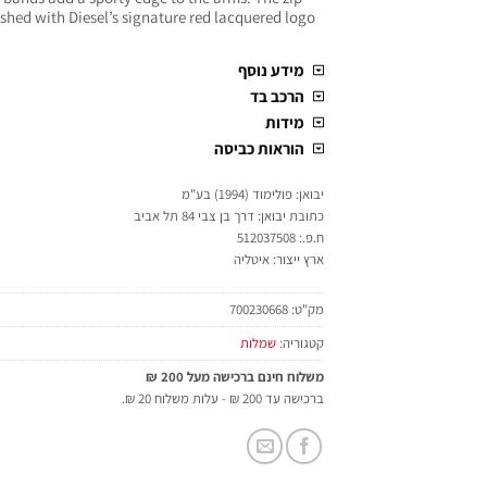
nished with Diesel’s signature red lacquered logo
מידע נוסף
הרכב בד
מידות
הוראות כביסה
יבואן: פולימוד (1994) בע"מ
כתובת יבואן: דרך בן צבי 84 תל אביב
ח.פ.: 512037508
ארץ ייצור: איטליה
מק"ט:
700230668
קטגוריה:
שמלות
משלוח חינם ברכישה מעל 200 ₪
ברכישה עד 200 ₪ - עלות משלוח 20 ₪.