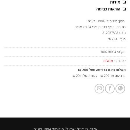
מידות
הוראות כביסה
יבואן: פולימוד (1994) בע"מ
כתובת יבואן: דרך בן צבי 84 תל אביב
ח.פ.: 512037508
ארץ ייצור: סין
מק"ט:
700228034
קטגוריה:
שמלות
משלוח חינם ברכישה מעל 200 ₪
ברכישה עד 200 ₪ - עלות משלוח 20 ₪.
2026 © דיזל ישראל | פולימוד 1994 בע״מ