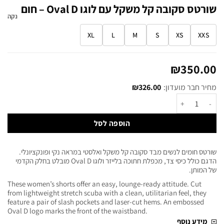
שורטס סקובה קל משקל עם לוגו Oval D – חום
נקה
XL
L
M
S
XS
XXS
₪
350.00
מחיר חבר מועדון:
326.00
₪
הוספה לסל
שורטס חומים לנשים מבד סקובה קל משקל ואלסטי במראה נקי ופונקציונלי.
הדגם כולל כיסי צד, מכפלת חתוכה בלייזר ולוגו Oval D מובלט בחלק הקדמי
של המותן.
These women’s shorts offer an easy, lounge-ready attitude. Cut
from lightweight stretch scuba with a clean, utilitarian feel, they
feature a pair of slash pockets and laser-cut hems. An embossed
Oval D logo marks the front of the waistband.
מידע נוסף