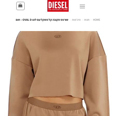
HOME
-
חנות
-
פיג'מות
-
שורטס סקובה קל משקל עם לוגו OVAL D – חום