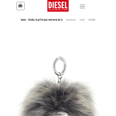
HOME
-
חנות
-
תכשיטים
-
צ'ארם פרוותי עם תליון OVAL D – אפור