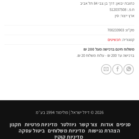
כתובת יבואן: דרך בן צבי 84 תל אביב
ח.פ.: 512037508
ארץ ייצור: סין
מק"ט:
700233903
קטגוריה:
תכשיטים
משלוח חינם ברכישה מעל 200 ₪
ברכישה עד 200 ₪ - עלות משלוח 20 ₪.
2026 © דיזל ישראל | פולימוד 1994 בע״מ
סניפים
אודות
צור קשר
ניוזלטר
מדיניות פרטיות
תקנון
הצהרת נגישות
מדיניות משלוחים
ביטול עסקה
מדיניות קוקיז