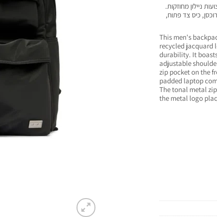
ות ניילון מחוזקות.
וכסן, כיס צד פתוח,
This men's backpack
recycled jacquard l
durability. It boas
adjustable shoulder
zip pocket on the f
padded laptop comp
The tonal metal zip
the metal logo pla