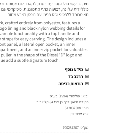
תיק גב עשוי פוליאסטר עם בטנת ג׳קארד לוגו ממוחזר ורצוע
כולל ידית עליונה, רצועות כתף מתכווננות, כיס קדמי עם ר
תא מרופד ללפטופ וכיס פנימי עם רוכסן בצבע שחור
, crafted entirely from polyester, features a
ogo lining and black nylon webbing details for
ts ample functionality with a top handle and
 straps for easy carrying. The design includes a
ront panel, a lateral open pocket, an inner
artment, and an inner zip pocket for valuables.
 puller in the shape of the Diesel "D" logo and
que add a subtle signature touch.
מידע נוסף
הרכב בד
הוראות כביסה
יבואן: פולימוד (1994) בע"מ
כתובת יבואן: דרך בן צבי 84 תל אביב
ח.פ.: 512037508
ארץ ייצור: סין
מק"ט:
700231207