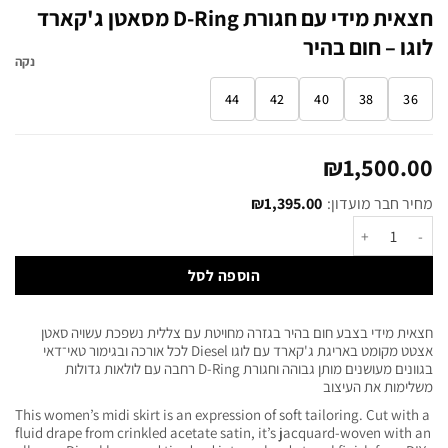
חצאית מידי עם חגורת D-Ring מסאטן ג'קארד
לוגו – חום בהיר
נקה
44
42
40
38
36
₪
1,500.00
מחיר חבר מועדון:
1,395.00
₪
הוספה לסל
חצאית מידי בצבע חום בהיר בגזרה מחויטת עם צללית נשפכת עשויה סאטן
אצטט מקומט באריגת ג'קארד עם לוגו Diesel לכל אורכה ובגימור טאי־דאי
בגוונים מעושנים מותן גבוהה וחגורת D-Ring רחבה עם לולאות גדולות
משלימות את העיצוב
This women’s midi skirt is an expression of soft tailoring. Cut with a
fluid drape from crinkled acetate satin, it’s jacquard-woven with an