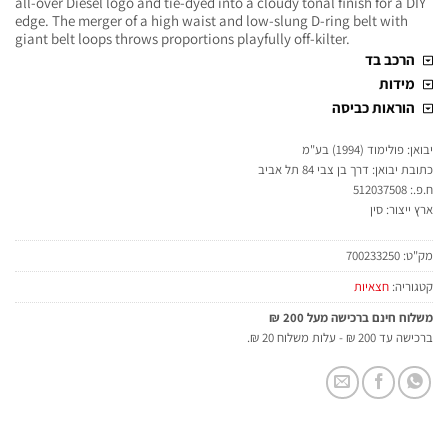
all-over Diesel logo and tie-dyed into a cloudy tonal finish for a DIY
edge. The merger of a high waist and low-slung D-ring belt with
giant belt loops throws proportions playfully off-kilter.
הרכב בד
מידות
הוראות כביסה
יבואן: פולימוד (1994) בע"מ
כתובת יבואן: דרך בן צבי 84 תל אביב
ח.פ.: 512037508
ארץ ייצור: סין
מק"ט:
700233250
קטגוריה:
חצאיות
משלוח חינם ברכישה מעל 200 ₪
ברכישה עד 200 ₪ - עלות משלוח 20 ₪.