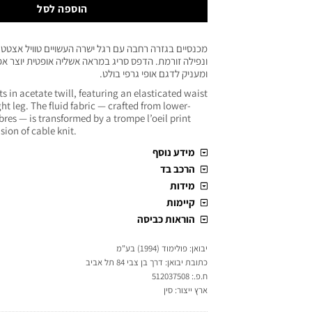
הוספה לסל
מכנסיים בגזרה רחבה עם רגל ישרה העשויים טוויל אצטט
ונפילה זורמת. הדפס סריג במראה אשליה אופטית יוצר אפ
ומעניק לדגם אופי גרפי בולט.
 in acetate twill, featuring an elasticated waist
ht leg. The fluid fabric — crafted from lower-
ibres — is transformed by a trompe l’oeil print
usion of cable knit.
מידע נוסף
הרכב בד
מידות
קיימות
הוראות כביסה
יבואן: פולימוד (1994) בע"מ
כתובת יבואן: דרך בן צבי 84 תל אביב
ח.פ.: 512037508
ארץ ייצור: סין