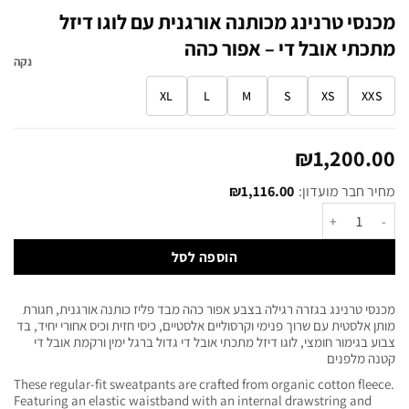
מכנסי טרנינג מכותנה אורגנית עם לוגו דיזל
מתכתי אובל די – אפור כהה
נקה
XL
L
M
S
XS
XXS
₪
1,200.00
מחיר חבר מועדון:
1,116.00
₪
הוספה לסל
מכנסי טרנינג בגזרה רגילה בצבע אפור כהה מבד פליז כותנה אורגנית, חגורת
מותן אלסטית עם שרוך פנימי וקרסוליים אלסטיים, כיסי חזית וכיס אחורי יחיד, בד
צבוע בגימור חומצי, לוגו דיזל מתכתי אובל די גדול ברגל ימין ורקמת אובל די
קטנה מלפנים
These regular-fit sweatpants are crafted from organic cotton fleece.
Featuring an elastic waistband with an internal drawstring and