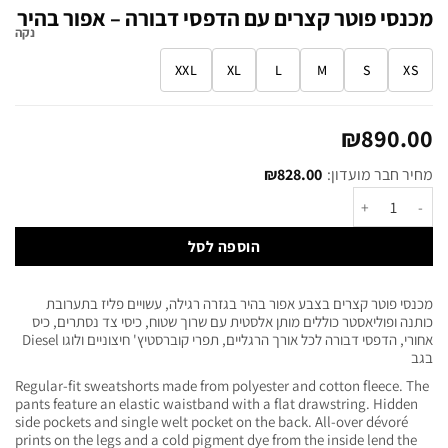
מכנסי פוטר קצרים עם הדפסי דבורה – אפור בהיר
נקה
XXL
XL
L
M
S
XS
₪
890.00
מחיר חבר מועדון:
828.00
₪
הוספה לסל
מכנסי פוטר קצרים בצבע אפור בהיר בגזרה רגילה, עשויים פליז בתערובת
כותנה ופוליאסטר כוללים מותן אלסטית עם שרוך שטוח, כיסי צד נסתרים, כיס
אחורי, הדפסי דבורה לכל אורך הרגליים, תפרי קוברסטיץ' חיצוניים ולוגו Diesel
בגב
Regular-fit sweatshorts made from polyester and cotton fleece. The
pants feature an elastic waistband with a flat drawstring. Hidden
side pockets and single welt pocket on the back. All-over dévoré
prints on the legs and a cold pigment dye from the inside lend the