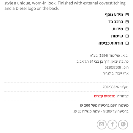
style a unique, worn-in look. Finished with external coverstitching
and a Diesel logo on the back.
מידע נוסף
הרכב בד
מידות
קיימות
הוראות כביסה
יבואן: פולימוד (1994) בע"מ
כתובת יבואן: דרך בן צבי 84 תל אביב
ח.פ.: 512037508
ארץ ייצור: בולגריה
מק"ט:
700233326
קטגוריה:
מכנסיים קצרים
משלוח חינם ברכישה מעל 200 ₪
ברכישה עד 200 ₪ - עלות משלוח 20 ₪.